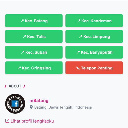
📍 Kec. Batang
📍 Kec. Kandeman
📍 Kec. Tulis
📍 Kec. Limpung
📍 Kec. Subah
📍 Kec. Banyuputih
📍 Kec. Gringsing
📞 Telepon Penting
ABOUT
mBatang
Batang, Jawa Tengah, Indonesia
Lihat profil lengkapku