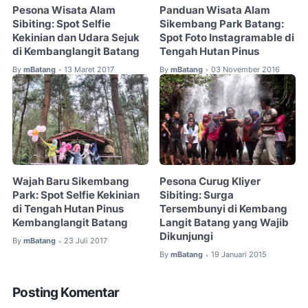
Pesona Wisata Alam
Panduan Wisata Alam
Sibiting: Spot Selfie
Sikembang Park Batang:
Kekinian dan Udara Sejuk
Spot Foto Instagramable di
di Kembanglangit Batang
Tengah Hutan Pinus
By
mBatang
13 Maret 2017
By
mBatang
03 November 2016
•
•
Wajah Baru Sikembang
Pesona Curug Kliyer
Park: Spot Selfie Kekinian
Sibiting: Surga
di Tengah Hutan Pinus
Tersembunyi di Kembang
Kembanglangit Batang
Langit Batang yang Wajib
Dikunjungi
By
mBatang
23 Juli 2017
•
By
mBatang
19 Januari 2015
•
Posting Komentar