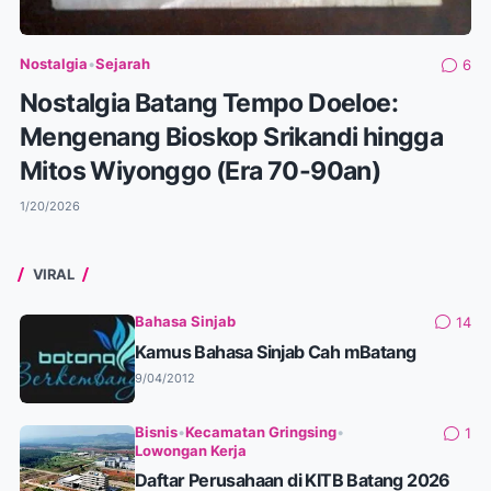
Nostalgia
•
Sejarah
6
Nostalgia Batang Tempo Doeloe:
Mengenang Bioskop Srikandi hingga
Mitos Wiyonggo (Era 70-90an)
1/20/2026
VIRAL
Bahasa Sinjab
14
Kamus Bahasa Sinjab Cah mBatang
9/04/2012
Bisnis
•
Kecamatan Gringsing
•
1
Lowongan Kerja
Daftar Perusahaan di KITB Batang 2026