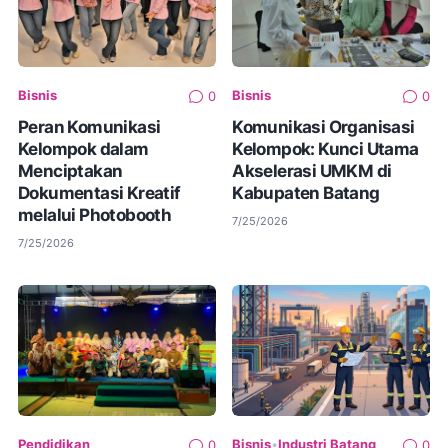
Bisnis
Bisnis
0
0
​Peran Komunikasi
Komunikasi Organisasi
Kelompok dalam
Kelompok: Kunci Utama
Menciptakan
Akselerasi UMKM di
Dokumentasi Kreatif
Kabupaten Batang
melalui Photobooth
7/25/2026
7/25/2026
Pendidikan
Bisnis
•
Industri Batang
0
0