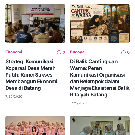
Ekonomi
Budaya
0
0
Strategi Komunikasi
Di Balik Canting dan
Koperasi Desa Merah
Warna: Peran
Putih: Kunci Sukses
Komunikasi Organisasi
Membangun Ekonomi
dan Kelompok dalam
Desa di Batang
Menjaga Eksistensi Batik
Rifaiyah Batang
7/26/2026
7/25/2026