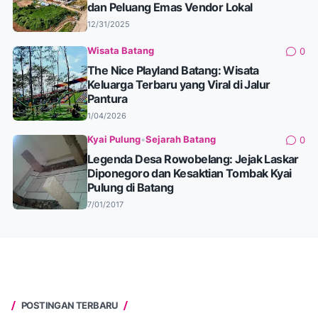
dan Peluang Emas Vendor Lokal
12/31/2025
Wisata Batang
0
The Nice Playland Batang: Wisata
Keluarga Terbaru yang Viral di Jalur
Pantura
1/04/2026
Kyai Pulung
•
Sejarah Batang
0
Legenda Desa Rowobelang: Jejak Laskar
Diponegoro dan Kesaktian Tombak Kyai
Pulung di Batang
7/01/2017
POSTINGAN TERBARU