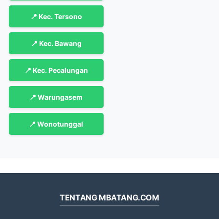
📍 Kec. Tersono
📍 Kec. Bawang
📍 Kec. Pecalungan
📍 Warungasem
📍 Wonotunggal
TENTANG MBATANG.COM