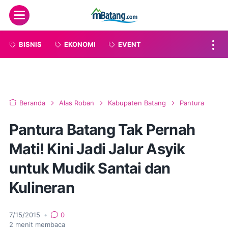
Menu
BISNIS
EKONOMI
EVENT
Beranda
Alas Roban
Kabupaten Batang
Pantura
Pantura Batang Tak Pernah
Mati! Kini Jadi Jalur Asyik
untuk Mudik Santai dan
Kulineran
7/15/2015
•
0
2
menit membaca