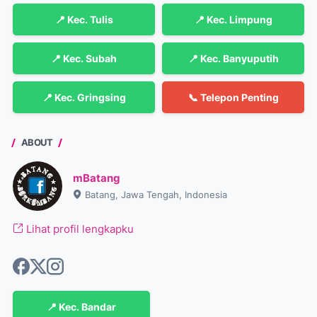
📍 Kec. Tulis
📍 Kec. Limpung
📍 Kec. Subah
📍 Kec. Banyuputih
📍 Kec. Gringsing
📞 Telepon Penting
ABOUT
mBatang
Batang, Jawa Tengah, Indonesia
Lihat profil lengkapku
📍 Kec. Bandar