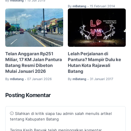
By
mBatang
15 Juli 2015
•
By
mBatang
15 Februari 2014
•
Telan Anggaran Rp251
Lelah Perjalanan di
Miliar, 17 KM Jalan Pantura
Pantura? Mampir Dulu ke
Batang Resmi Dibeton
Hutan Kota Rajawali
Mulai Januari 2026
Batang
By
mBatang
07 Januari 2026
By
mBatang
31 Januari 2017
•
•
Posting Komentar
Silahkan di kritik siapa tau admin salah menulis artikel
tentang Kabupaten Batang
Terima Kasih Banyak telah meninggalkan komentar