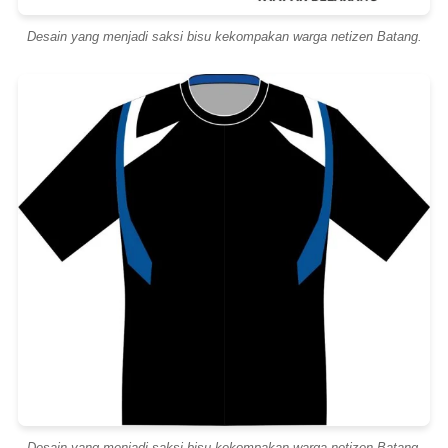
Desain yang menjadi saksi bisu kekompakan warga netizen Batang.
Desain yang menjadi saksi bisu kekompakan warga netizen Batang.