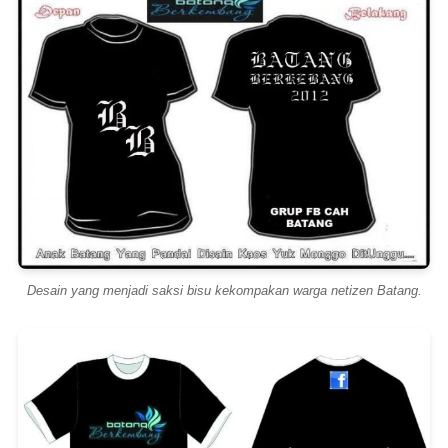
Desain yang menjadi saksi bisu kekompakan warga netizen Batang.