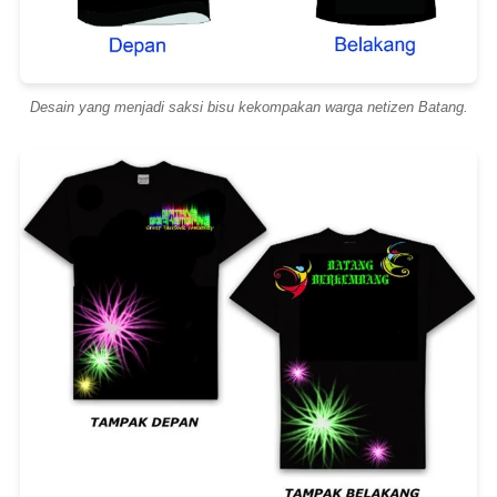
Desain yang menjadi saksi bisu kekompakan warga netizen Batang.