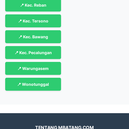
📍 Kec. Reban
📍 Kec. Tersono
📍 Kec. Bawang
📍 Kec. Pecalungan
📍 Warungasem
📍 Wonotunggal
TENTANG MBATANG.COM