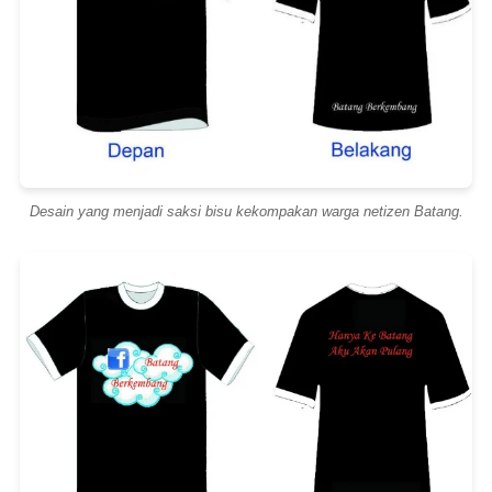
Desain yang menjadi saksi bisu kekompakan warga netizen Batang.