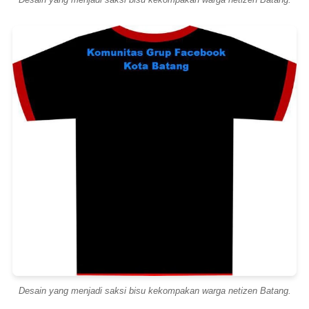
Desain yang menjadi saksi bisu kekompakan warga netizen Batang.