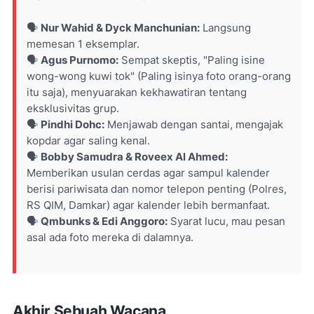
🗣️
Nur Wahid & Dyck Manchunian:
Langsung
memesan 1 eksemplar.
🗣️
Agus Purnomo:
Sempat skeptis,
"Paling isine
wong-wong kuwi tok"
(Paling isinya foto orang-orang
itu saja), menyuarakan kekhawatiran tentang
eksklusivitas grup.
🗣️
Pindhi Dohc:
Menjawab dengan santai, mengajak
kopdar agar saling kenal.
🗣️
Bobby Samudra & Roveex Al Ahmed:
Memberikan usulan cerdas agar sampul kalender
berisi pariwisata dan nomor telepon penting (Polres,
RS QIM, Damkar) agar kalender lebih bermanfaat.
🗣️
Qmbunks & Edi Anggoro:
Syarat lucu, mau pesan
asal ada foto mereka di dalamnya.
Akhir Sebuah Wacana