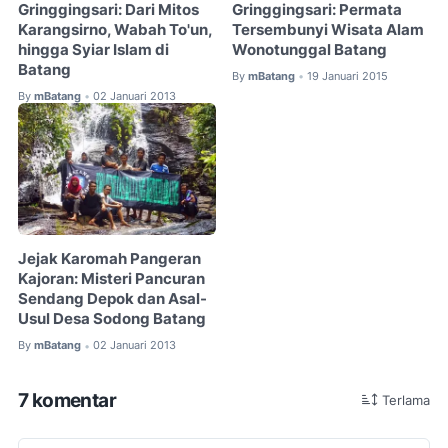
Gringgingsari: Dari Mitos
Gringgingsari: Permata
Karangsirno, Wabah To'un,
Tersembunyi Wisata Alam
hingga Syiar Islam di
Wonotunggal Batang
Batang
By
mBatang
19 Januari 2015
•
By
mBatang
02 Januari 2013
•
Jejak Karomah Pangeran
Kajoran: Misteri Pancuran
Sendang Depok dan Asal-
Usul Desa Sodong Batang
By
mBatang
02 Januari 2013
•
7 komentar
Terlama