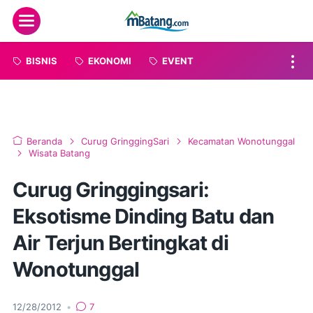
Menu
BISNIS
EKONOMI
EVENT
Beranda
Curug GringgingSari
Kecamatan Wonotunggal
Wisata Batang
Curug Gringgingsari:
Eksotisme Dinding Batu dan
Air Terjun Bertingkat di
Wonotunggal
12/28/2012
•
7