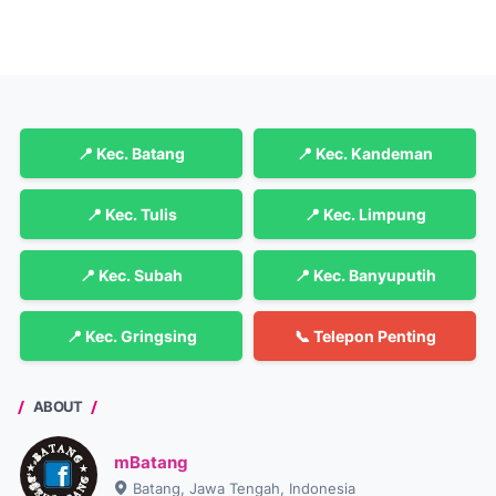
📍 Kec. Batang
📍 Kec. Kandeman
📍 Kec. Tulis
📍 Kec. Limpung
📍 Kec. Subah
📍 Kec. Banyuputih
📍 Kec. Gringsing
📞 Telepon Penting
ABOUT
mBatang
Batang, Jawa Tengah, Indonesia