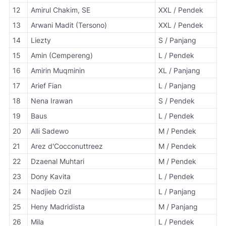
12
Amirul Chakim, SE
XXL / Pendek
13
Arwani Madit (Tersono)
XXL / Pendek
14
Liezty
S / Panjang
15
Amin (Cempereng)
L / Pendek
16
Amirin Muqminin
XL / Panjang
17
Arief Fian
L / Panjang
18
Nena Irawan
S / Pendek
19
Baus
L / Pendek
20
Alli Sadewo
M / Pendek
21
Arez d'Cocconuttreez
M / Pendek
22
Dzaenal Muhtari
M / Pendek
23
Dony Kavita
L / Pendek
24
Nadjieb Ozil
L / Panjang
25
Heny Madridista
M / Panjang
26
Mila
L / Pendek