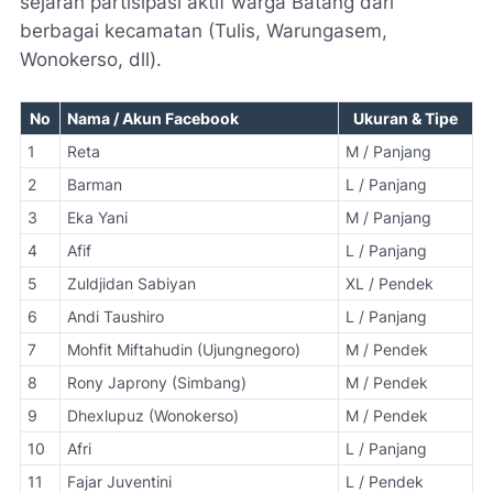
sejarah partisipasi aktif warga Batang dari
berbagai kecamatan (Tulis, Warungasem,
Wonokerso, dll).
No
Nama / Akun Facebook
Ukuran & Tipe
1
Reta
M / Panjang
2
Barman
L / Panjang
3
Eka Yani
M / Panjang
4
Afif
L / Panjang
5
Zuldjidan Sabiyan
XL / Pendek
6
Andi Taushiro
L / Panjang
7
Mohfit Miftahudin (Ujungnegoro)
M / Pendek
8
Rony Japrony (Simbang)
M / Pendek
9
Dhexlupuz (Wonokerso)
M / Pendek
10
Afri
L / Panjang
11
Fajar Juventini
L / Pendek