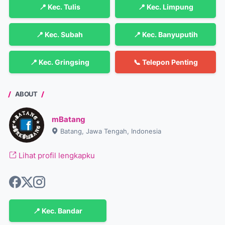
📍 Kec. Tulis
📍 Kec. Limpung
📍 Kec. Subah
📍 Kec. Banyuputih
📍 Kec. Gringsing
📞 Telepon Penting
ABOUT
mBatang
Batang, Jawa Tengah, Indonesia
Lihat profil lengkapku
📍 Kec. Bandar