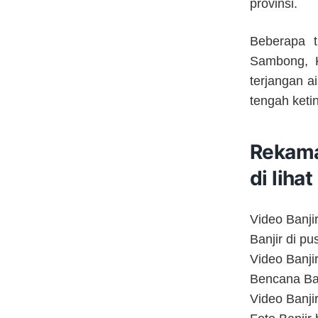
provinsi.
Beberapa t
Sambong, K
terjangan a
tengah ketin
Rekam
di lihat
Video Banj
Banjir di p
Video Banji
Bencana Ban
Video Banji