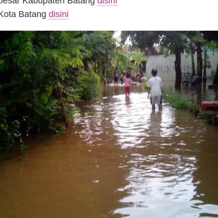
 besar Kabupaten Batang
disini
 Kota Batang
disini