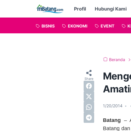
Profil
Hubungi Kami
BISNIS
EKONOMI
EVENT
K
Beranda
Menge
Amati
1/20/2014
•
Batang
– A
Batang dan 