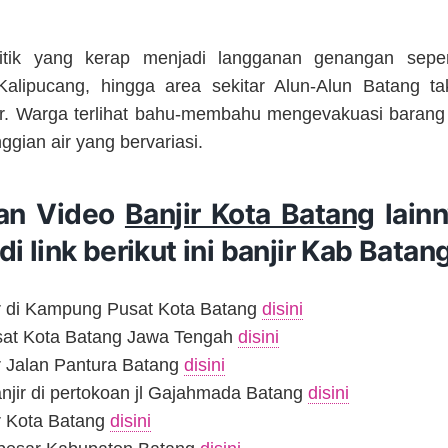
itik yang kerap menjadi langganan genangan sepe
alipucang, hingga area sekitar Alun-Alun Batang tak
ir. Warga terlihat bahu-membahu mengevakuasi barang
ggian air yang bervariasi.
an Video
Banjir Kota Batang
lainn
 di link berikut ini banjir Kab Batan
ir di Kampung Pusat Kota Batang
disini
usat Kota Batang Jawa Tengah
disini
r Jalan Pantura Batang
disini
jir di pertokoan jl Gajahmada Batang
disini
r Kota Batang
disini