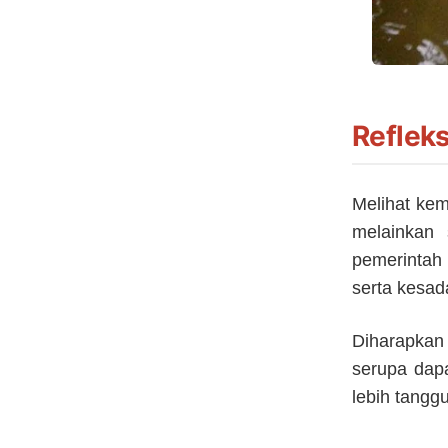
Reflek
Melihat kem
melainkan 
pemerintah
serta kesa
Diharapkan 
serupa dap
lebih tangg