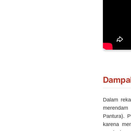
Dampak
Dalam rekam
merendam p
Pantura). P
karena men