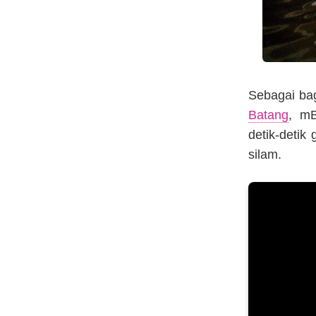
Sebagai bag
Batang
, mB
detik-detik
silam.