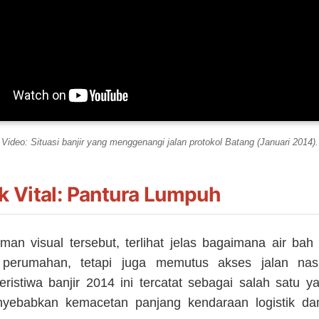
Video: Situasi banjir yang menggenangi jalan protokol Batang (Januari 2014).
 Vital: Pantura Lumpuh
an visual tersebut, terlihat jelas bagaimana air bah
erumahan, tetapi juga memutus akses jalan nasi
eristiwa banjir 2014 ini tercatat sebagai salah satu y
yebabkan kemacetan panjang kendaraan logistik da