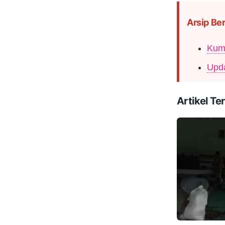
Arsip Ber
Kump
Upda
Artikel Ter