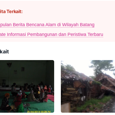
ita Terkait:
ulan Berita Bencana Alam di Wilayah Batang
te Informasi Pembangunan dan Peristiwa Terbaru
kait