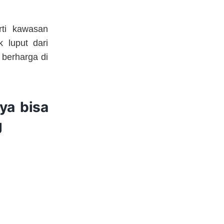
rti kawasan
 luput dari
 berharga di
ya bisa
g