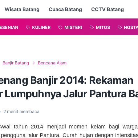
Wisata Batang
Cuaca Batang
CCTV Batang
ESENIAN
KULINER
MISTERI
MITOS
NOSTA
Banjir Batang
Bencana Alam
nang Banjir 2014: Rekaman
r Lumpuhnya Jalur Pantura B
•
2
menit membaca
wal tahun 2014 menjadi momen kelam bagi warga
pengguna jalur Pantura. Curah hujan dengan intensitas