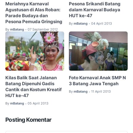
Meriahnya Karnaval
Pesona Srikandi Batang
Agustusan di Alas Roban:
dalam Karnaval Budaya
Parade Budaya dan
HUT ke-47
Pesona Pemuda Gringsing
By
mBatang
04 April 2013
•
By
mBatang
07 September 2012
•
Kilas Balik Saat Jalanan
Foto Karnaval Anak SMP N
Batang Dipenuhi Gadis
3 Batang Jawa Tengah
Cantik dan Kostum Kreatif
By
mBatang
11 April 2013
•
HUT ke-47
By
mBatang
05 April 2013
•
Posting Komentar