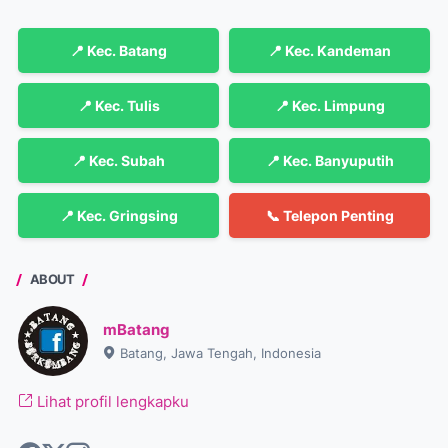
📍 Kec. Batang
📍 Kec. Kandeman
📍 Kec. Tulis
📍 Kec. Limpung
📍 Kec. Subah
📍 Kec. Banyuputih
📍 Kec. Gringsing
📞 Telepon Penting
ABOUT
mBatang
Batang, Jawa Tengah, Indonesia
Lihat profil lengkapku