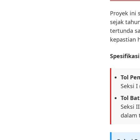
Proyek ini 
sejak tahu
tertunda s
kepastian
Spesifikas
Tol Pe
Seksi I
Tol Ba
Seksi I
dalam 