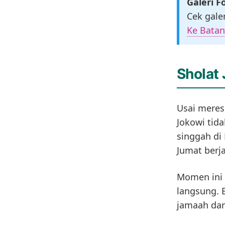
Galeri F
Cek gale
Ke Bata
Sholat
Usai meres
Jokowi tid
singgah di
Jumat berj
Momen ini 
langsung. 
jamaah dan