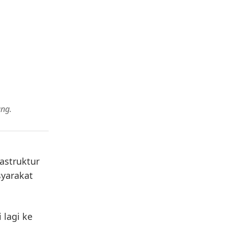
ng.
astruktur
syarakat
 lagi ke