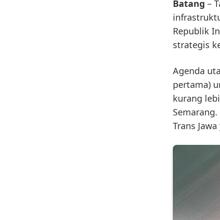
Batang
– T
infrastrukt
Republik I
strategis 
Agenda ut
pertama) u
kurang leb
Semarang. 
Trans Jawa 