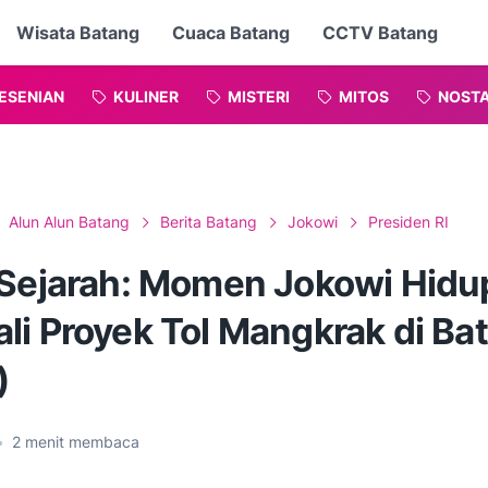
Wisata Batang
Cuaca Batang
CCTV Batang
ESENIAN
KULINER
MISTERI
MITOS
NOSTA
Alun Alun Batang
Berita Batang
Jokowi
Presiden RI
 Sejarah: Momen Jokowi Hid
li Proyek Tol Mangkrak di Ba
)
•
2
menit membaca