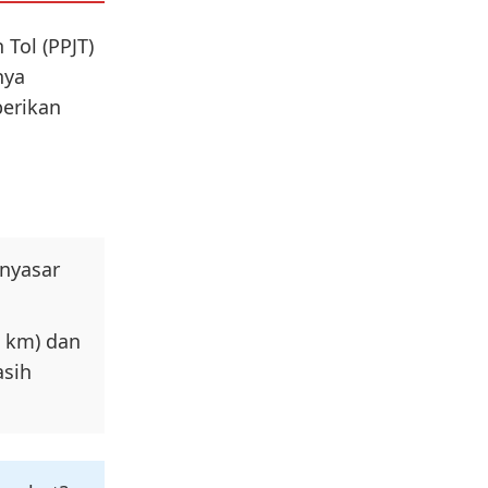
 Tol (PPJT)
nya
berikan
nyasar
2 km) dan
asih