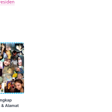
residen
engkap
 & Alamat