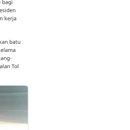
 bagi
residen
n kerja
kan batu
 selama
tang-
alan Tol