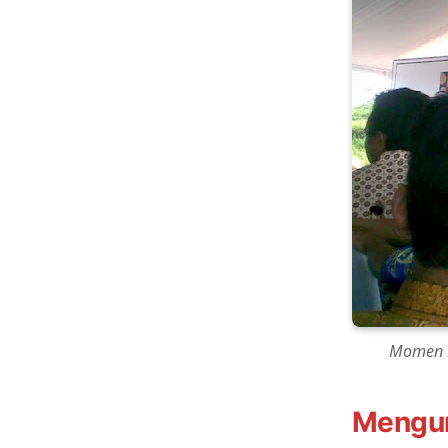
Momen P
Mengur