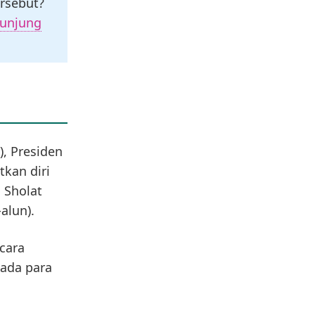
rsebut?
kunjung
, Presiden
kan diri
 Sholat
alun).
cara
pada para