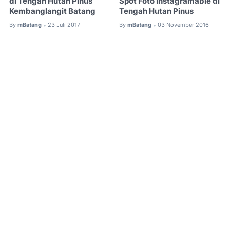
di Tengah Hutan Pinus
Spot Foto Instagramable di
Kembanglangit Batang
Tengah Hutan Pinus
By
mBatang
23 Juli 2017
By
mBatang
03 November 2016
•
•