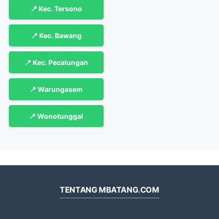
📍 Kec. Tersono
📍 Kec. Bawang
📍 Kec. Pecalungan
📍 Warungasem
📍 Wonotunggal
TENTANG MBATANG.COM