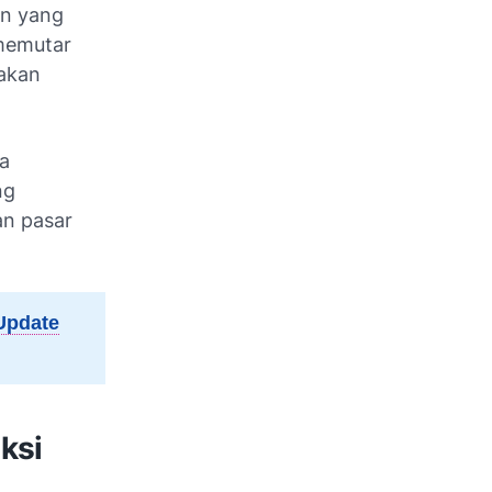
an yang
 memutar
akan
ra
ng
an pasar
Update
ksi