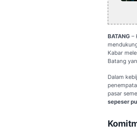
BATANG
– 
mendukung 
Kabar mele
Batang yang
Dalam kebi
penempatan
pasar semen
sepeser p
Komitm