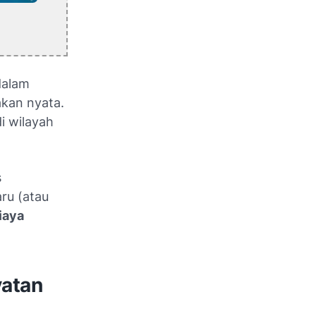
dalam
akan nyata.
i wilayah
s
ru (atau
iaya
atan