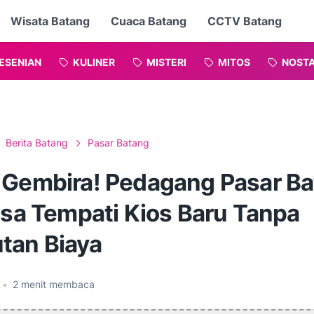
Wisata Batang
Cuaca Batang
CCTV Batang
ESENIAN
KULINER
MISTERI
MITOS
NOSTA
Berita Batang
Pasar Batang
 Gembira! Pedagang Pasar B
isa Tempati Kios Baru Tanpa
tan Biaya
•
2
menit membaca