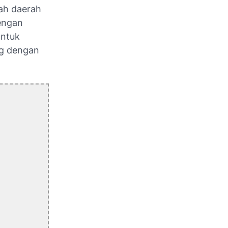
ah daerah
engan
untuk
ng dengan