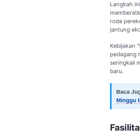
Langkah in
memberatka
roda perek
jantung ek
Kebijakan 
pedagang m
seringkali
baru.
Baca Ju
Minggu I
Fasili