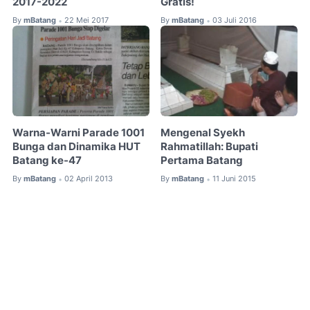
2017-2022
Gratis!
By
mBatang
22 Mei 2017
By
mBatang
03 Juli 2016
•
•
Warna-Warni Parade 1001
Mengenal Syekh
Bunga dan Dinamika HUT
Rahmatillah: Bupati
Batang ke-47
Pertama Batang
By
mBatang
02 April 2013
By
mBatang
11 Juni 2015
•
•