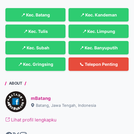
📍 Kec. Batang
📍 Kec. Kandeman
📍 Kec. Tulis
📍 Kec. Limpung
📍 Kec. Subah
📍 Kec. Banyuputih
📍 Kec. Gringsing
📞 Telepon Penting
ABOUT
mBatang
Batang, Jawa Tengah, Indonesia
Lihat profil lengkapku