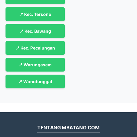
📍 Kec. Tersono
📍 Kec. Bawang
📍 Kec. Pecalungan
📍 Warungasem
📍 Wonotunggal
TENTANG MBATANG.COM