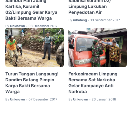
Sambut Hari Juang
Babinsa Koramil 02/
Kartika, Koramil
Limpung Lakukan
02/Limpung Gelar Karya
Penyedotan Air
Bakti Bersama Warga
By
mBatang
13 September 2017
•
By
Unknown
08 Desember 2017
•
Turun Tangan Langsung!
Forkopimcam Limpung
Dandim Batang Pimpin
Bersama Sat Narkoba
Karya Bakti Bersama
Gelar Kampanye Anti
Warga
Narkoba
By
Unknown
07 Desember 2017
By
Unknown
26 Januari 2018
•
•