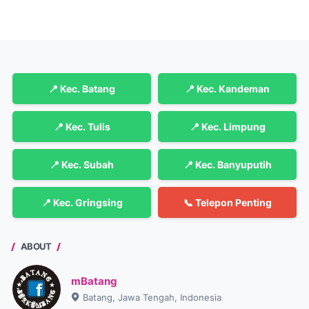
📍 Kec. Batang
📍 Kec. Kandeman
📍 Kec. Tulis
📍 Kec. Limpung
📍 Kec. Subah
📍 Kec. Banyuputih
📍 Kec. Gringsing
📞 Telepon Penting
ABOUT
mBatang
Batang, Jawa Tengah, Indonesia