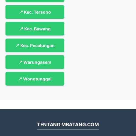
📍 Kec. Tersono
📍 Kec. Bawang
📍 Kec. Pecalungan
📍 Warungasem
📍 Wonotunggal
TENTANG MBATANG.COM