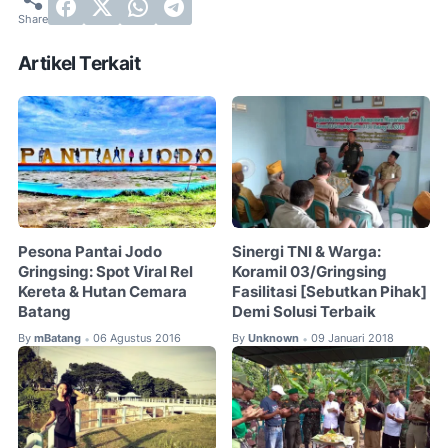
Artikel Terkait
Pesona Pantai Jodo
Sinergi TNI & Warga:
Gringsing: Spot Viral Rel
Koramil 03/Gringsing
Kereta & Hutan Cemara
Fasilitasi [Sebutkan Pihak]
Batang
Demi Solusi Terbaik
By
mBatang
06 Agustus 2016
By
Unknown
09 Januari 2018
•
•