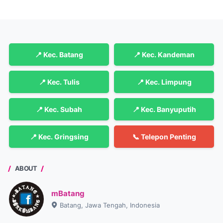
📍 Kec. Batang
📍 Kec. Kandeman
📍 Kec. Tulis
📍 Kec. Limpung
📍 Kec. Subah
📍 Kec. Banyuputih
📍 Kec. Gringsing
📞 Telepon Penting
ABOUT
mBatang
Batang, Jawa Tengah, Indonesia