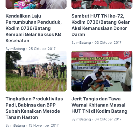
Kendalikan Laju
Sambut HUT TNI ke-72,
Pertumbuhan Penduduk,
Kodim 0736/Batang Gelar
Kodim 0736/Batang
Aksi Kemanusiaan Donor
Kembali Gelar Baksos KB
Darah
Kesehatan
By
mBatang
03 Oktober 2017
•
By
mBatang
25 Oktober 2017
•
Tingkatkan Produktivitas
Jerit Tangis dan Tawa
Padi, Babinsa dan BPP
Warnai Khitanan Massal
Subah Kenalkan Metode
HUT TNI di Kodim Batang
Tanam Haston
By
mBatang
04 Oktober 2017
•
By
mBatang
15 November 2017
•