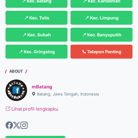
📍 Kec. Batang
📍 Kec. Kandeman
📍 Kec. Tulis
📍 Kec. Limpung
📍 Kec. Subah
📍 Kec. Banyuputih
📍 Kec. Gringsing
📞 Telepon Penting
ABOUT
mBatang
Batang, Jawa Tengah, Indonesia
Lihat profil lengkapku