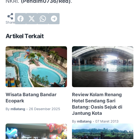
NKRI.
(Pendim0736/Red)
.
Artikel Terkait
Wisata Batang Bandar
Review Kolam Renang
Ecopark
Hotel Sendang Sari
Batang: Oasis Sejuk di
By
mBatang
26 Desember 2025
•
Jantung Kota
By
mBatang
07 Maret 2013
•