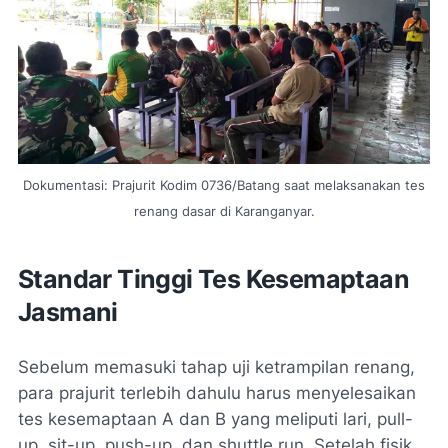
Dokumentasi: Prajurit Kodim 0736/Batang saat melaksanakan tes
renang dasar di Karanganyar.
Standar Tinggi Tes Kesemaptaan
Jasmani
Sebelum memasuki tahap uji ketrampilan renang,
para prajurit terlebih dahulu harus menyelesaikan
tes kesemaptaan A dan B yang meliputi lari,
pull-
up
,
sit-up
,
push-up
, dan
shuttle run
. Setelah fisik