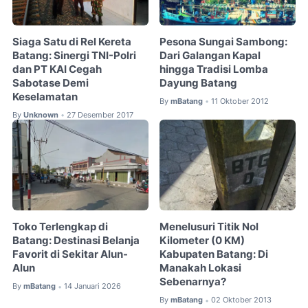
Siaga Satu di Rel Kereta
Pesona Sungai Sambong:
Batang: Sinergi TNI-Polri
Dari Galangan Kapal
dan PT KAI Cegah
hingga Tradisi Lomba
Sabotase Demi
Dayung Batang
Keselamatan
By
mBatang
11 Oktober 2012
•
By
Unknown
27 Desember 2017
•
Toko Terlengkap di
Menelusuri Titik Nol
Batang: Destinasi Belanja
Kilometer (0 KM)
Favorit di Sekitar Alun-
Kabupaten Batang: Di
Alun
Manakah Lokasi
Sebenarnya?
By
mBatang
14 Januari 2026
•
By
mBatang
02 Oktober 2013
•