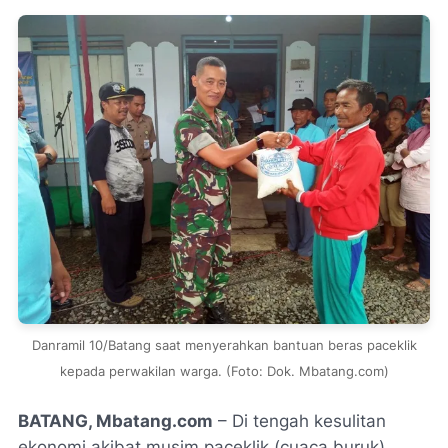
Danramil 10/Batang saat menyerahkan bantuan beras paceklik
kepada perwakilan warga. (Foto: Dok. Mbatang.com)
BATANG, Mbatang.com
– Di tengah kesulitan
ekonomi akibat musim paceklik (cuaca buruk),