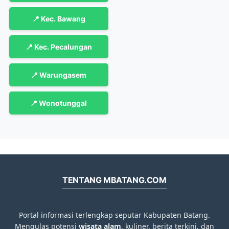
📍 Kec. Bawang
📍 Kec. Pecalungan
📍 Warungasem
📍 Wonotunggal
TENTANG MBATANG.COM
Portal informasi terlengkap seputar Kabupaten Batang.
Mengulas potensi
wisata alam
, kuliner, berita terkini, dan