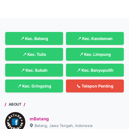
📍 Kec. Batang
📍 Kec. Kandeman
📍 Kec. Tulis
📍 Kec. Limpung
📍 Kec. Subah
📍 Kec. Banyuputih
📍 Kec. Gringsing
📞 Telepon Penting
ABOUT
mBatang
Batang, Jawa Tengah, Indonesia