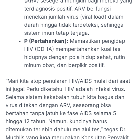
(ARV) sesegera mungkin bagi mereka yang
terdiagnosis positif. ARV berfungsi
menekan jumlah virus (
viral load
) dalam
darah hingga tidak terdeteksi, sehingga
sistem imun tetap terjaga.
P (Pertahankan):
Memastikan pengidap
HIV (ODHA) mempertahankan kualitas
hidupnya dengan pola hidup sehat, rutin
minum obat, dan berpikir positif.
“Mari kita stop penularan HIV/AIDS mulai dari saat
ini juga! Perlu diketahui HIV adalah infeksi virus.
Selama sistem kekebalan tubuh kita bagus dan
virus ditekan dengan ARV, seseorang bisa
bertahan tanpa jatuh ke fase AIDS selama 5
hingga 12 tahun. Namun, kuncinya harus
ditemukan terlebih dahulu melalui tes,” tegas Dr.
Muchlis yang juga merupakan Konsultan Penyakit