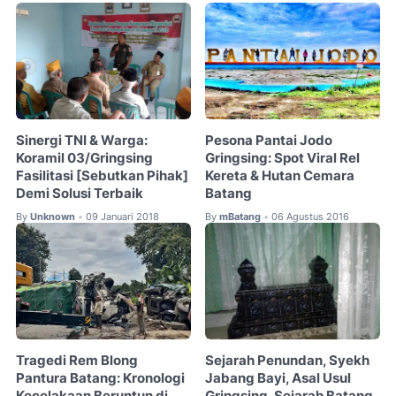
Sinergi TNI & Warga:
Pesona Pantai Jodo
Koramil 03/Gringsing
Gringsing: Spot Viral Rel
Fasilitasi [Sebutkan Pihak]
Kereta & Hutan Cemara
Demi Solusi Terbaik
Batang
By
Unknown
09 Januari 2018
By
mBatang
06 Agustus 2016
•
•
Tragedi Rem Blong
Sejarah Penundan, Syekh
Pantura Batang: Kronologi
Jabang Bayi, Asal Usul