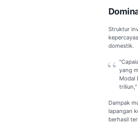
Domina
Struktur in
kepercayaan
domestik.
"Capai
yang 
Modal 
triliun
Dampak mult
lapangan k
berhasil te