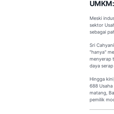
UMKM: 
Meski indus
sektor Usa
sebagai pa
Sri Cahyan
"hanya" men
menyerap t
daya serap 
Hingga kini
688 Usaha 
matang, Bat
pemilik mo