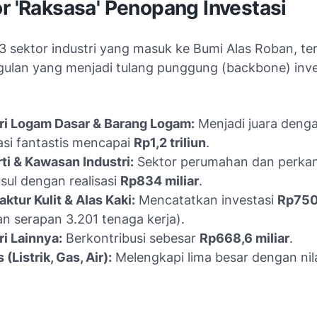
r 'Raksasa' Penopang Investasi
23 sektor industri yang masuk ke Bumi Alas Roban, te
gulan yang menjadi tulang punggung (backbone) inve
ri Logam Dasar & Barang Logam:
Menjadi juara dengan
asi fantastis mencapai
Rp1,2 triliun
.
ti & Kawasan Industri:
Sektor perumahan dan perka
ul dengan realisasi
Rp834 miliar
.
ktur Kulit & Alas Kaki:
Mencatatkan investasi
Rp750 
n serapan 3.201 tenaga kerja).
ri Lainnya:
Berkontribusi sebesar
Rp668,6 miliar
.
s (Listrik, Gas, Air):
Melengkapi lima besar dengan nil