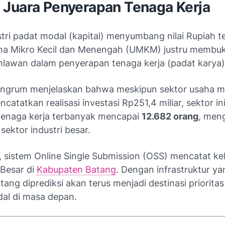
Juara Penyerapan Tenaga Kerja
tri padat modal (kapital) menyumbang nilai Rupiah t
ha Mikro Kecil dan Menengah (UMKM) justru membukt
hlawan dalam penyerapan tenaga kerja (padat karya)
ingrum menjelaskan bahwa meskipun sektor usaha m
catatkan realisasi investasi Rp251,4 miliar, sektor 
enaga kerja terbanyak mencapai
12.682 orang
, men
sektor industri besar.
, sistem
Online Single Submission (OSS)
mencatat ke
Besar di
Kabupaten Batang
. Dengan infrastruktur y
ang diprediksi akan terus menjadi destinasi prioritas
dal di masa depan.