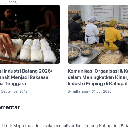
 Juli 2026
i Industri Batang 2026:
Komunikasi Organisasi & 
ransit Menjadi Raksasa
dalam Meningkatkan Kiner
sia Tenggara
Industri Emping di Kabupa
2 September 2012
By
mBatang
31 Juli 2026
•
omentar
di kritik siapa tau admin salah menulis artikel tentang Kabupaten Ba