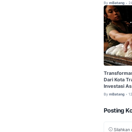
By
mBatang
24
•
Transformas
Dari Kota T
Investasi A
By
mBatang
1
•
Posting K
Silahkan 