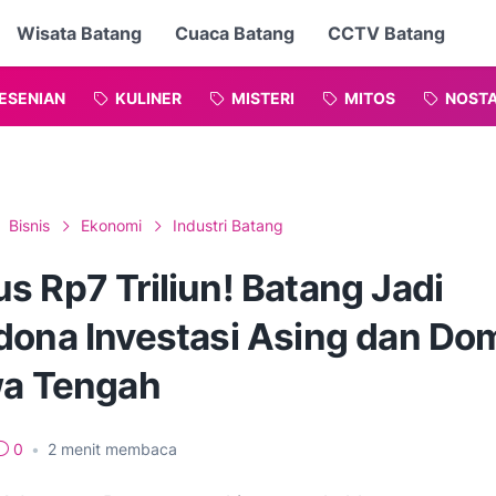
Wisata Batang
Cuaca Batang
CCTV Batang
ESENIAN
KULINER
MISTERI
MITOS
NOSTA
Bisnis
Ekonomi
Industri Batang
s Rp7 Triliun! Batang Jadi
dona Investasi Asing dan Do
wa Tengah
0
•
2
menit membaca