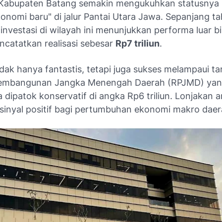
Kabupaten Batang semakin mengukuhkan statusnya 
onomi baru" di jalur Pantai Utara Jawa. Sepanjang ta
 investasi di wilayah ini menunjukkan performa luar b
catatkan realisasi sebesar
Rp7 triliun
.
idak hanya fantastis, tetapi juga sukses melampaui ta
embangunan Jangka Menengah Daerah (RPJMD) ya
dipatok konservatif di angka Rp6 triliun. Lonjakan 
i sinyal positif bagi pertumbuhan ekonomi makro daer