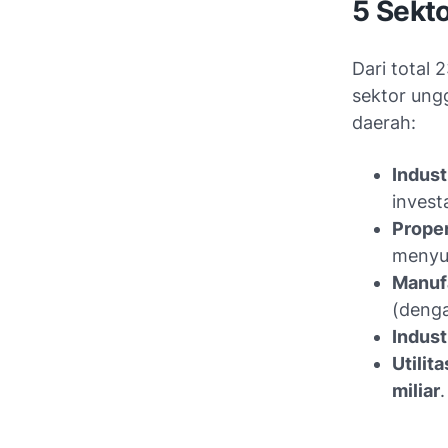
5 Sekto
Dari total 
sektor ung
daerah:
Indust
invest
Proper
menyus
Manufa
(denga
Indust
Utilita
miliar
.