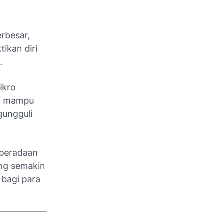
erbesar,
ikan diri
.
ikro
ini mampu
gungguli
beradaan
ang semakin
 bagi para