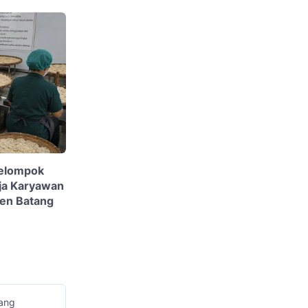
Kelompok
ja Karyawan
ten Batang
tang