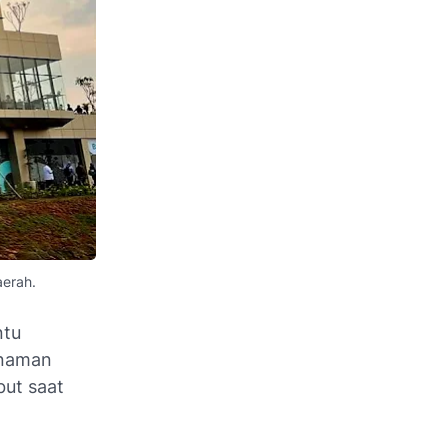
aerah.
ntu
anaman
but saat