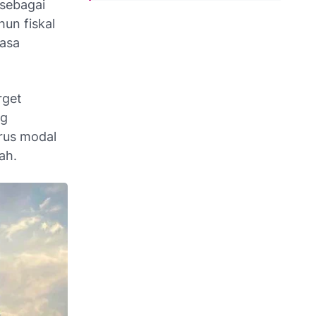
sebagai
hun fiskal
iasa
rget
ng
arus modal
ah.