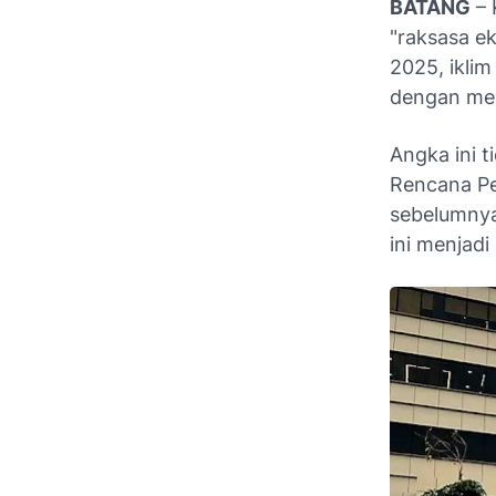
BATANG
– 
"raksasa ek
2025, iklim
dengan men
Angka ini t
Rencana P
sebelumnya 
ini menjad