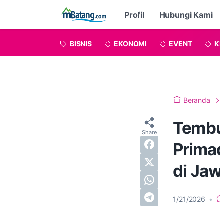
Profil
Hubungi Kami
BISNIS
EKONOMI
EVENT
K
Beranda
Tembu
Prima
di Ja
1/21/2026
•