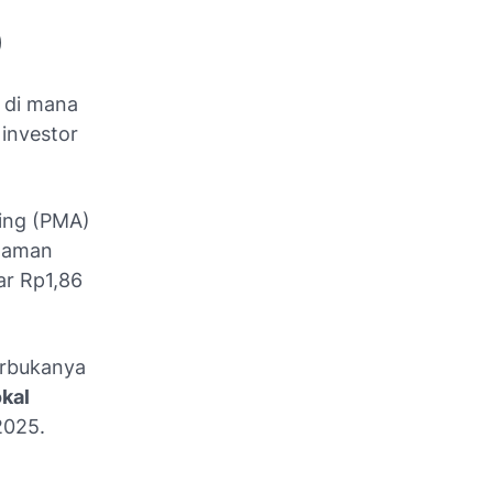
)
k di mana
 investor
sing (PMA)
anaman
ar Rp1,86
terbukanya
okal
2025.