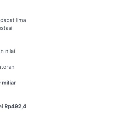
rdapat lima
stasi
 nilai
ntoran
miliar
ai
Rp492,4