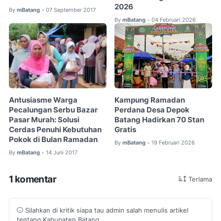
2026
By
mBatang
07 September 2017
•
By
mBatang
04 Februari 2026
•
Antusiasme Warga
Kampung Ramadan
Pecalungan Serbu Bazar
Perdana Desa Depok
Pasar Murah: Solusi
Batang Hadirkan 70 Stan
Cerdas Penuhi Kebutuhan
Gratis
Pokok di Bulan Ramadan
By
mBatang
19 Februari 2026
•
By
mBatang
14 Juni 2017
•
1 komentar
Terlama
Silahkan di kritik siapa tau admin salah menulis artikel
tentang Kabupaten Batang