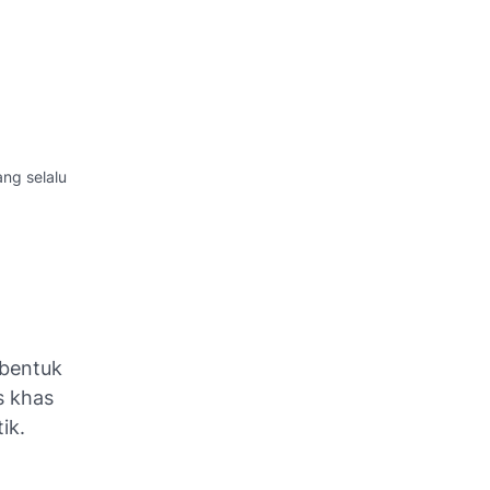
ng selalu
 bentuk
is khas
ik.