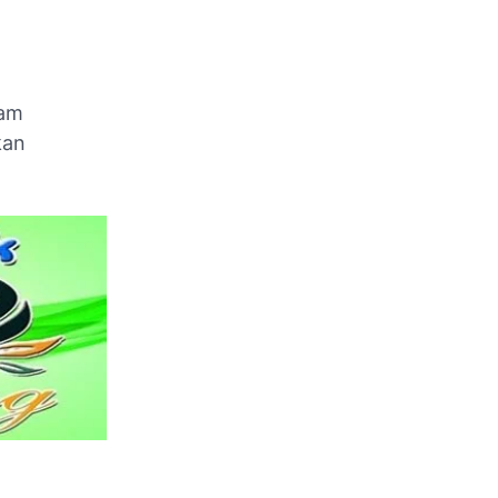
lam
kan