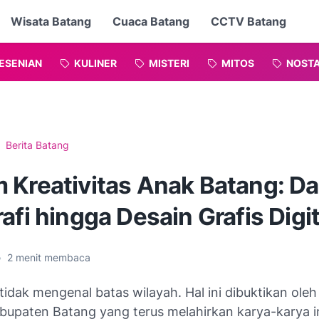
Wisata Batang
Cuaca Batang
CCTV Batang
ESENIAN
KULINER
MISTERI
MITOS
NOSTA
Berita Batang
 Kreativitas Anak Batang: Da
afi hingga Desain Grafis Digit
•
2
menit membaca
 tidak mengenal batas wilayah. Hal ini dibuktikan oleh
upaten Batang yang terus melahirkan karya-karya ins