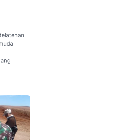
telatenan
emuda
tang