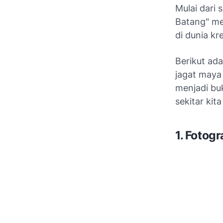
Mulai dari s
Batang" me
di dunia kre
Berikut ad
jagat maya 
menjadi bu
sekitar kit
1. Fotog