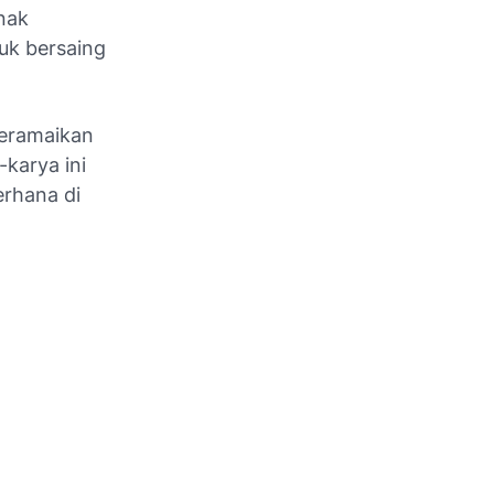
Anak
uk bersaing
meramaikan
-karya ini
erhana di