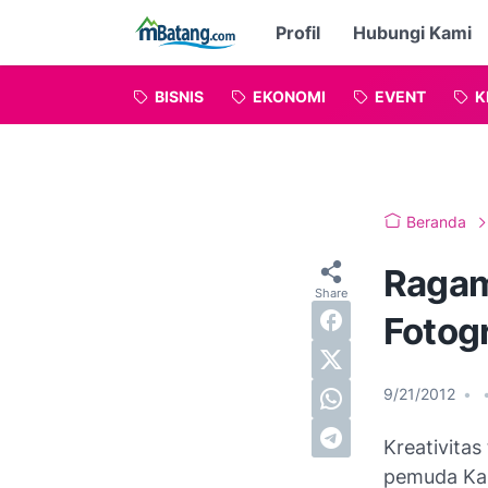
Profil
Hubungi Kami
BISNIS
EKONOMI
EVENT
K
Beranda
Ragam
Fotogr
9/21/2012
•
Kreativitas
pemuda Kab