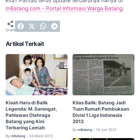
kita? Pantau terus update terbarunya hanya di
mBatang.com - Portal Informasi Warga Batang
.
Artikel Terkait
Kisah Haru di Balik
Kilas Balik: Batang Jadi
Legenda: M. Sarengat,
Tuan Rumah Pembukaan
Pahlawan Olahraga
Divisi 1 Liga Indonesia
Batang yang Kini
2013
Terbaring Lemah
By
mBatang
14 Juni 2013
•
By
mBatang
04 Maret 2013
•