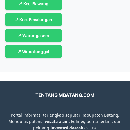
📍 Kec. Bawang
📍 Kec. Pecalungan
📍 Warungasem
📍 Wonotunggal
TENTANG MBATANG.COM
Portal informasi terlengkap seputar Kabupaten Batang.
Mengulas potensi
wisata alam
, kuliner, berita terkini, dan
peluang
investasi daerah
(KITB).