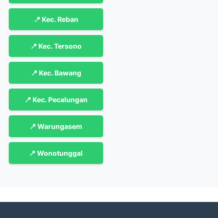
📍 Kec. Reban
📍 Kec. Tersono
📍 Kec. Bawang
📍 Kec. Pecalungan
📍 Warungasem
📍 Wonotunggal