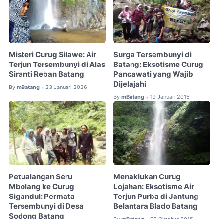
Misteri Curug Silawe: Air
Surga Tersembunyi di
Terjun Tersembunyi di Alas
Batang: Eksotisme Curug
Siranti Reban Batang
Pancawati yang Wajib
Dijelajahi
By
mBatang
23 Januari 2026
•
By
mBatang
19 Januari 2015
•
Petualangan Seru
Menaklukan Curug
Mbolang ke Curug
Lojahan: Eksotisme Air
Sigandul: Permata
Terjun Purba di Jantung
Tersembunyi di Desa
Belantara Blado Batang
Sodong Batang
By
mBatang
06 Oktober 2015