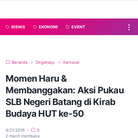
BISNIS
EKONOMI
EVENT
Beranda
Dirgahayu
Karnaval
Momen Haru &
Membanggakan: Aksi Pukau
SLB Negeri Batang di Kirab
Budaya HUT ke-50
4/21/2016
•
0
2
menit membaca