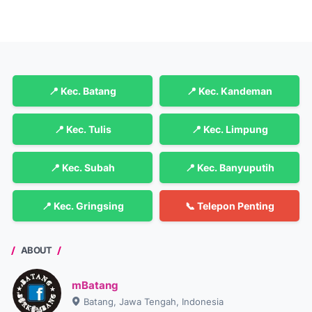
📍 Kec. Batang
📍 Kec. Kandeman
📍 Kec. Tulis
📍 Kec. Limpung
📍 Kec. Subah
📍 Kec. Banyuputih
📍 Kec. Gringsing
📞 Telepon Penting
ABOUT
mBatang
Batang, Jawa Tengah, Indonesia