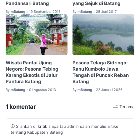
Pandansari Batang
yang Sejuk di Batang
By
mBatang
19 September 2015
By
mBatang
25 Juni 2017
•
•
Wisata Pantai Ujung
Pesona Telaga Sidringo:
Negoro: Pesona Tebing
Ranu Kumbolo Jawa
Karang Eksotis di Jalur
Tengah di Puncak Reban
Pantura Batang
Batang
By
mBatang
01 Agustus 2013
By
mBatang
22 Januari 2026
•
•
1 komentar
Terlama
Silahkan di kritik siapa tau admin salah menulis artikel
tentang Kabupaten Batang