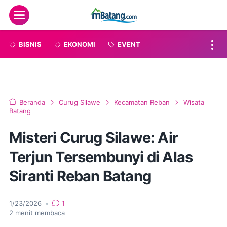
Menu
BISNIS
EKONOMI
EVENT
Beranda
Curug Silawe
Kecamatan Reban
Wisata
Batang
Misteri Curug Silawe: Air
Terjun Tersembunyi di Alas
Siranti Reban Batang
1/23/2026
•
1
2
menit membaca