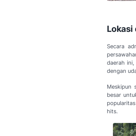
Lokasi
Secara adm
persawaha
daerah ini
dengan uda
Meskipun s
besar untu
popularitas
hits.