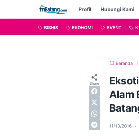
Profil
Hubungi Kami
BISNIS
EKONOMI
EVENT
K
Beranda
Eksoti
Alam 
Batan
11/13/2016
•