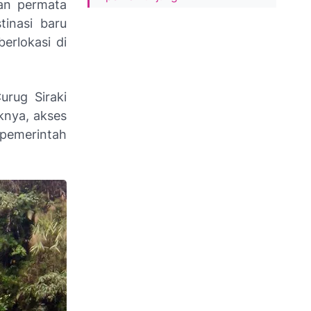
an permata
inasi baru
berlokasi di
urug Siraki
nya, akses
pemerintah