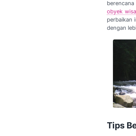
berencana 
obyek wisa
perbaikan 
dengan leb
Tips B