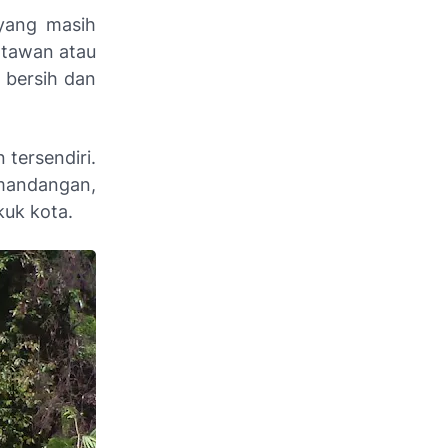
 yang masih
atawan atau
t bersih dan
tersendiri.
mandangan,
kuk kota.