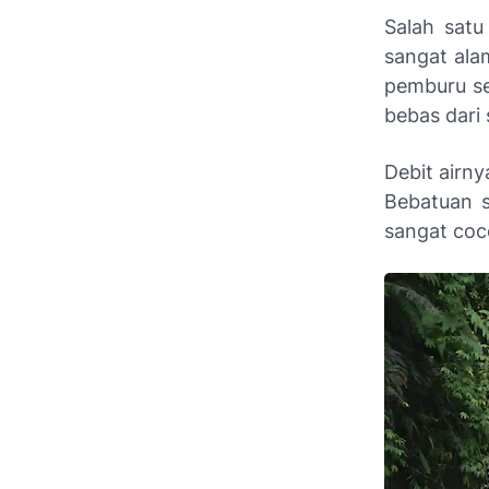
Salah satu
sangat ala
pemburu sel
bebas dari
Debit airn
Bebatuan 
sangat coc