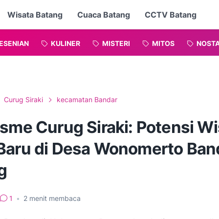
Wisata Batang
Cuaca Batang
CCTV Batang
ESENIAN
KULINER
MISTERI
MITOS
NOSTA
Curug Siraki
kecamatan Bandar
sme Curug Siraki: Potensi Wi
Baru di Desa Wonomerto Ban
g
1
•
2
menit membaca