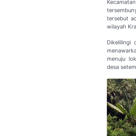
Kecamatan
tersembun
tersebut a
wilayah Kr
Dikeliling
menawarka
menuju lo
desa setem