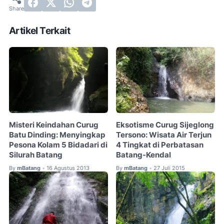
Artikel Terkait
Misteri Keindahan Curug
Eksotisme Curug Sijeglong
Batu Dinding: Menyingkap
Tersono: Wisata Air Terjun
Pesona Kolam 5 Bidadari di
4 Tingkat di Perbatasan
Silurah Batang
Batang-Kendal
By
mBatang
16 Agustus 2013
By
mBatang
27 Juli 2015
•
•