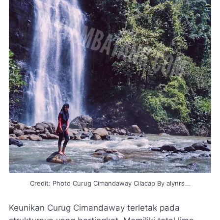
Credit: Photo Curug Cimandaway Cilacap By alynrs__
Keunikan Curug Cimandaway terletak pada