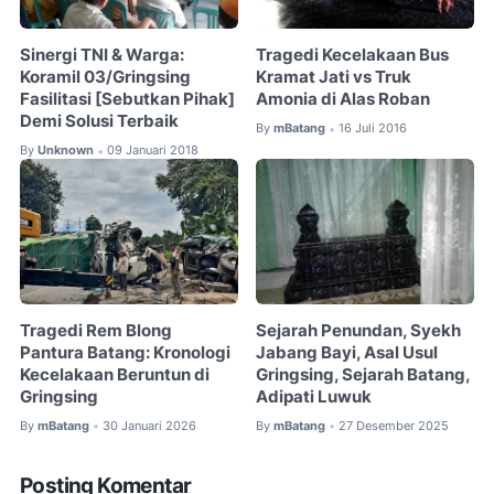
Sinergi TNI & Warga:
Tragedi Kecelakaan Bus
Koramil 03/Gringsing
Kramat Jati vs Truk
Fasilitasi [Sebutkan Pihak]
Amonia di Alas Roban
Demi Solusi Terbaik
By
mBatang
16 Juli 2016
•
By
Unknown
09 Januari 2018
•
Tragedi Rem Blong
Sejarah Penundan, Syekh
Pantura Batang: Kronologi
Jabang Bayi, Asal Usul
Kecelakaan Beruntun di
Gringsing, Sejarah Batang,
Gringsing
Adipati Luwuk
By
mBatang
30 Januari 2026
By
mBatang
27 Desember 2025
•
•
Posting Komentar