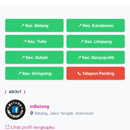
📍 Kec. Batang
📍 Kec. Kandeman
📍 Kec. Tulis
📍 Kec. Limpung
📍 Kec. Subah
📍 Kec. Banyuputih
📍 Kec. Gringsing
📞 Telepon Penting
ABOUT
mBatang
Batang, Jawa Tengah, Indonesia
Lihat profil lengkapku