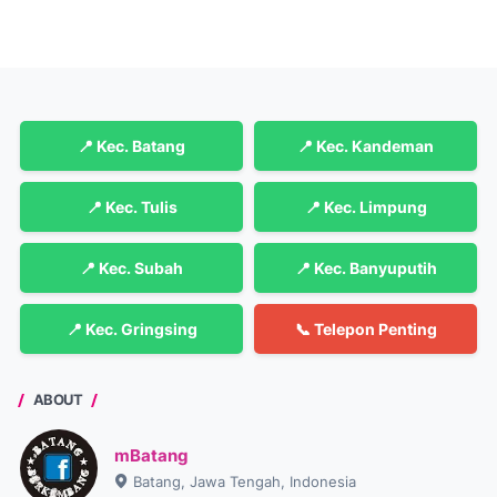
📍 Kec. Batang
📍 Kec. Kandeman
📍 Kec. Tulis
📍 Kec. Limpung
📍 Kec. Subah
📍 Kec. Banyuputih
📍 Kec. Gringsing
📞 Telepon Penting
ABOUT
mBatang
Batang, Jawa Tengah, Indonesia