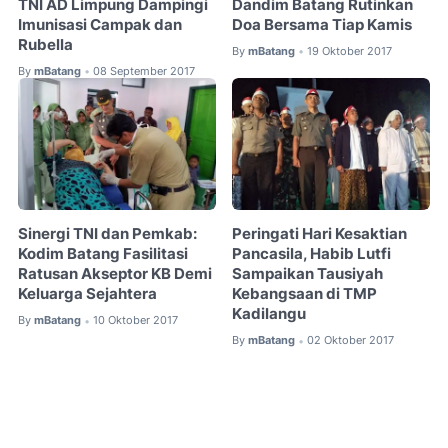
TNI AD Limpung Dampingi
Dandim Batang Rutinkan
Imunisasi Campak dan
Doa Bersama Tiap Kamis
Rubella
By
mBatang
19 Oktober 2017
•
By
mBatang
08 September 2017
•
Sinergi TNI dan Pemkab:
Peringati Hari Kesaktian
Kodim Batang Fasilitasi
Pancasila, Habib Lutfi
Ratusan Akseptor KB Demi
Sampaikan Tausiyah
Keluarga Sejahtera
Kebangsaan di TMP
Kadilangu
By
mBatang
10 Oktober 2017
•
By
mBatang
02 Oktober 2017
•