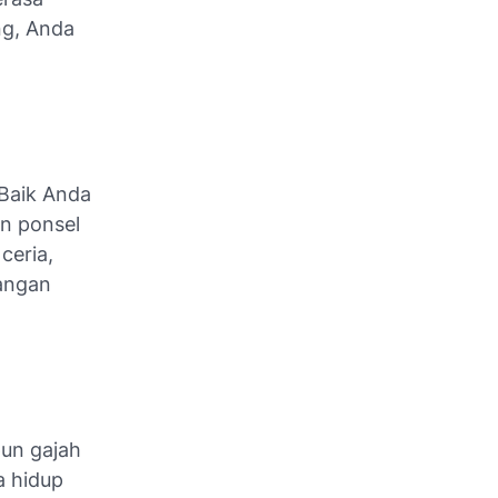
ng, Anda
 Baik Anda
n ponsel
ceria,
nangan
un gajah
a hidup