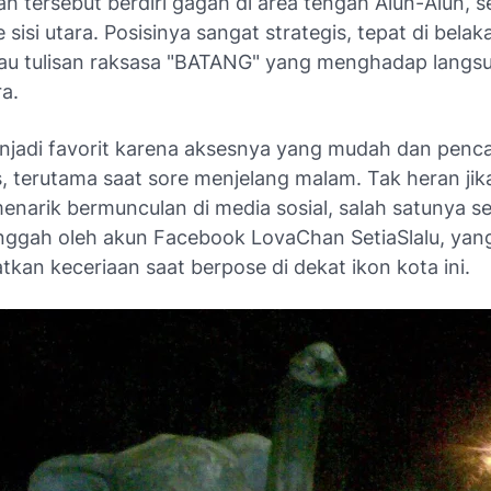
h tersebut berdiri gagah di area tengah Alun-Alun, se
sisi utara. Posisinya sangat strategis, tepat di belak
au tulisan raksasa "BATANG" yang menghadap langsu
a.
enjadi favorit karena aksesnya yang mudah dan pen
, terutama saat sore menjelang malam. Tak heran ji
menarik bermunculan di media sosial, salah satunya s
nggah oleh akun Facebook
LovaChan SetiaSlalu
, yan
kan keceriaan saat berpose di dekat ikon kota ini.