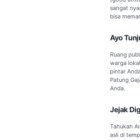
sangat nya
bisa meman
Ayo Tun
Ruang publi
warga loka
pintar Anda
Patung Gaj
Anda.
Jejak Dig
Tahukah An
asli di tem