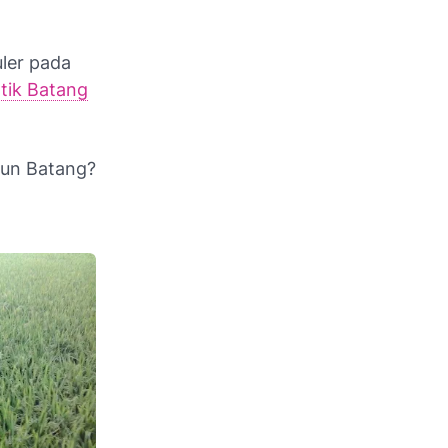
uler pada
tik Batang
lun Batang?