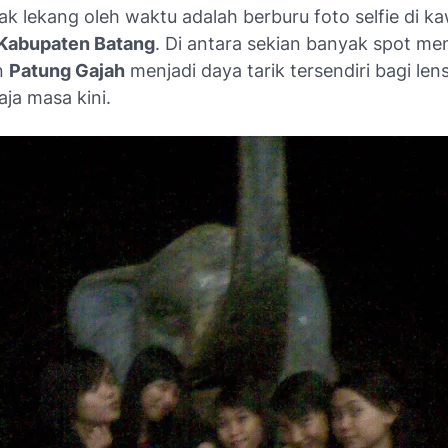
tak lekang oleh waktu adalah berburu foto
selfie
di k
 Kabupaten Batang
. Di antara sekian banyak spot men
n
Patung Gajah
menjadi daya tarik tersendiri bagi le
ja masa kini.