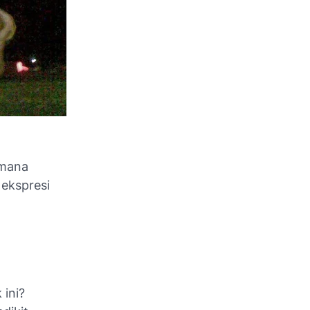
imana
 ekspresi
 ini?