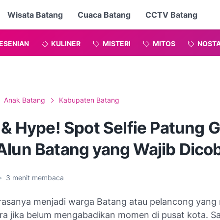
Wisata Batang
Cuaca Batang
CCTV Batang
ESENIAN
KULINER
MISTERI
MITOS
NOSTA
Anak Batang
Kabupaten Batang
 & Hype! Spot Selfie Patung 
Alun Batang yang Wajib Dico
•
3
menit membaca
rasanya menjadi warga Batang atau pelancong yang m
ura jika belum mengabadikan momen di pusat kota. Sa