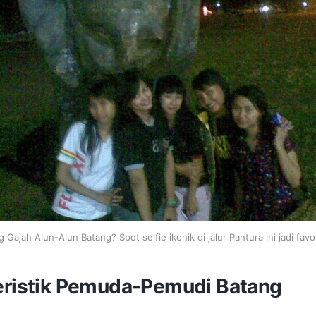
g Gajah Alun-Alun Batang? Spot selfie ikonik di jalur Pantura ini jadi fav
eristik Pemuda-Pemudi Batang