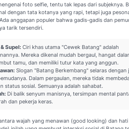
engenai foto selfie, tentu tak lepas dari subjeknya. 
al dengan tata kotanya yang rapi, tetapi juga peson
Ada anggapan populer bahwa gadis-gadis dan pemu
a tarik tersendiri.
& Supel:
Ciri khas utama "Cewek Batang" adalah
nannya. Mereka dikenal mudah bergaul, hangat dal
but tamu, dan memiliki tutur kata yang anggun.
Kawan:
Slogan "Batang Berkembang" selaras dengan 
 pemudanya. Dalam pergaulan, mereka tidak membed
n status sosial. Semuanya adalah sahabat.
h:
Di balik senyum manisnya, tersimpan mental pan
ah dan pekerja keras.
antara wajah yang menawan (
good looking
) dan hati
ude
) inilah yang membuat interaksi sosial di Batang t