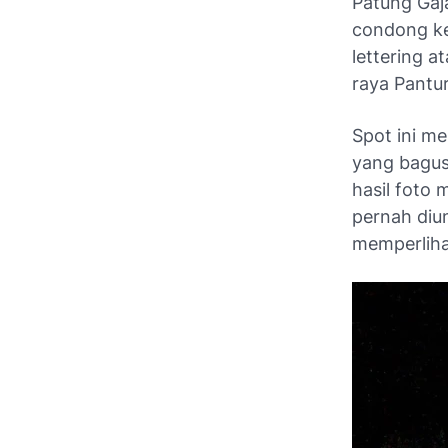
Patung Gaja
condong ke 
lettering
at
raya Pantur
Spot ini m
yang bagus
hasil foto 
pernah diu
memperlihat