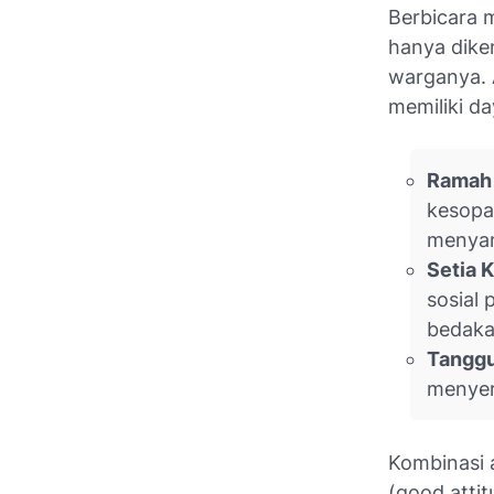
Berbicara m
hanya diken
warganya. 
memiliki day
Ramah 
kesopa
menyam
Setia 
sosial
bedaka
Tanggu
menyer
Kombinasi 
(
good attit