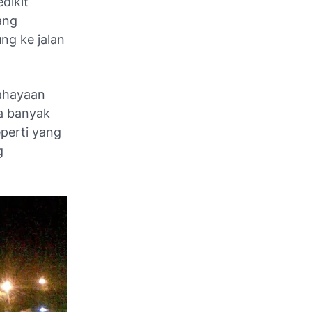
dikit
ang
ng ke jalan
cahayaan
ka banyak
eperti yang
g