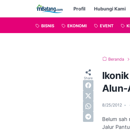
Profil
Hubungi Kami
BISNIS
EKONOMI
EVENT
K
Beranda
Ikonik
Alun-
8/25/2012
•
Belum sah 
Jalur Pant