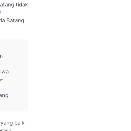
Batang tidak
a
da Batang
am
jiwa
a-
tang
 yang baik
erasa