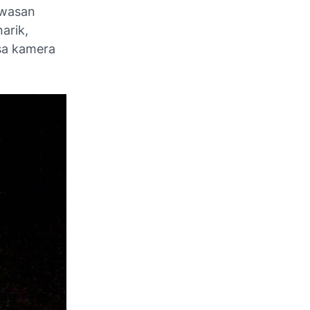
awasan
arik,
nsa kamera