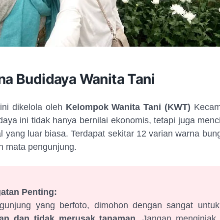
na Budidaya Wanita Tani
ini dikelola oleh
Kelompok Wanita Tani (KWT)
Kecama
aya ini tidak hanya bernilai ekonomis, tetapi juga menc
al yang luar biasa. Terdapat sekitar 12 varian warna bun
 mata pengunjung.
gatan Penting:
gunjung yang berfoto, dimohon dengan sangat untu
han dan tidak merusak tanaman
. Jangan menginjak