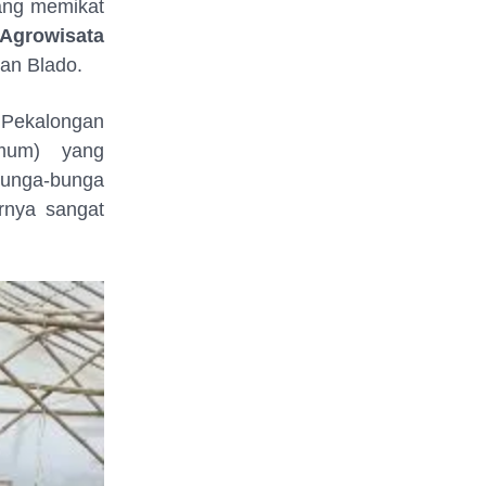
ang memikat
Agrowisata
an Blado.
 Pekalongan
emum) yang
Bunga-bunga
rnya sangat