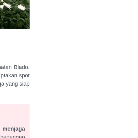
tan Blado.
iptakan spot
ga yang siap
k
menjaga
 bedengan