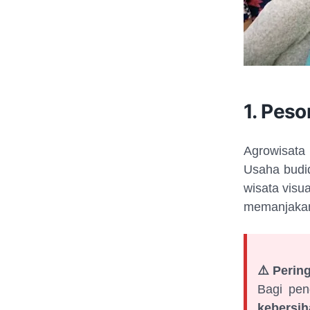
1. Peso
Agrowisata 
Usaha budid
wisata visu
memanjakan
⚠️ Perin
Bagi pen
kebersi