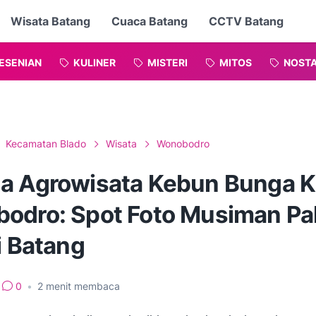
Wisata Batang
Cuaca Batang
CCTV Batang
ESENIAN
KULINER
MISTERI
MITOS
NOSTA
Kecamatan Blado
Wisata
Wonobodro
a Agrowisata Kebun Bunga K
odro: Spot Foto Musiman Pa
i Batang
0
•
2
menit membaca