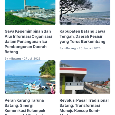
Gaya Kepemimpinan dan
Kabupaten Batang Jawa
Alur Informasi Organisasi
Tengah, Daerah Pesisir
dalam Penanganan Isu
yang Terus Berkembang
Pembangunan Daerah
By
mBatang
25 Januari 2026
•
Batang
By
mBatang
27 Juli 2026
•
Peran Karang Taruna
Revolusi Pasar Tradisional
Batang: Sinergi
Batang: Transformasi
Komunikasi Kelompok
Menuju Konsep Semi-